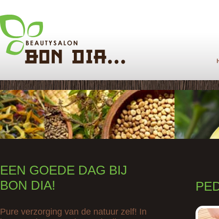
EEN GOEDE DAG BIJ
BON DIA!
PE
Pure verzorging van de natuur zelf! In