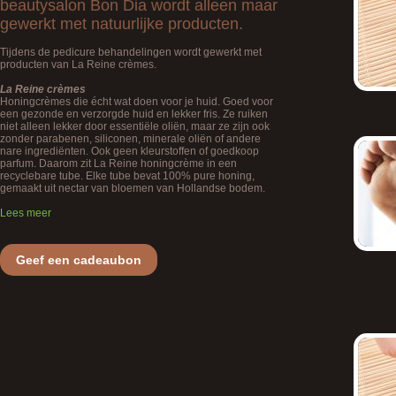
beautysalon Bon Dia wordt alleen maar
gewerkt met natuurlijke producten.
Tijdens de pedicure behandelingen wordt gewerkt met
producten van La Reine crèmes.
La Reine crèmes
Honingcrèmes die écht wat doen voor je huid. Goed voor
een gezonde en verzorgde huid en lekker fris. Ze ruiken
niet alleen lekker door essentiële oliën, maar ze zijn ook
zonder parabenen, siliconen, minerale oliën of andere
nare ingrediënten. Ook geen kleurstoffen of goedkoop
parfum. Daarom zit La Reine honingcrème in een
recyclebare tube. Elke tube bevat 100% pure honing,
gemaakt uit nectar van bloemen van Hollandse bodem.
Lees meer
Geef een cadeaubon