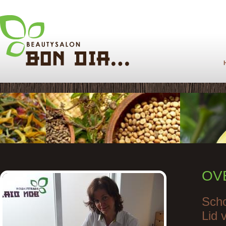
OV
Scho
Lid 