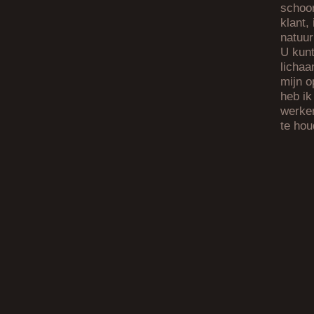
schoon
klant,
natuur
U kunt
lichaa
mijn o
heb ik
werken
te hou